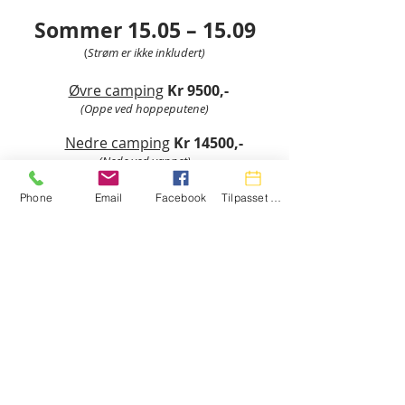
Sommer 15.05 – 15.09
(
Strøm er ikke inkludert)
Øvre camping
Kr 9500,-
(Oppe ved hoppeputene)
Nedre camping
Kr 14500,-
(Nede ved vannet)
Phone
Email
Facebook
Tilpasset handling
Vinter 15.09 – 15.05
(
Strøm er ikke inkludert)
Øvre camping
Kr 6500,-
(Oppe ved hoppeputene)
Nedre camping
Kr 9500,-
(Nede ved vannet)
Strøm (Sesongleie)