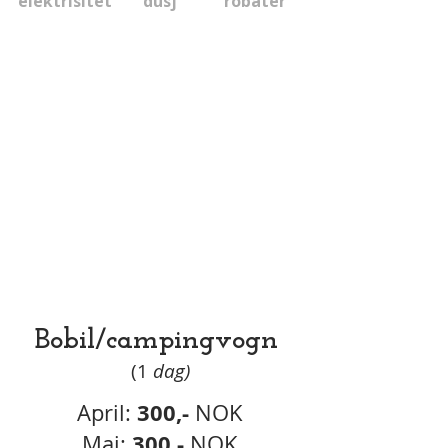
elektrisitet
dusj
robåter
Bobil/campingvogn
(1
dag)
300,-
April:
NOK
300,-
Mai:
NOK