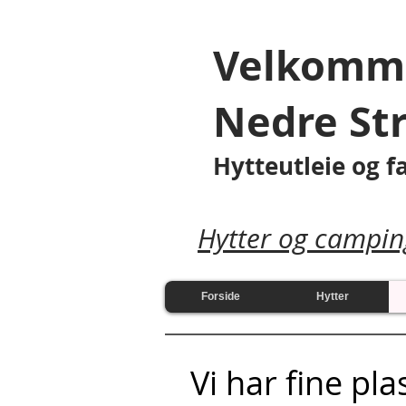
Velkomme
Nedre St
Hytteutleie og 
Hytter og campin
Forside
Hytter
Vi har fine pla