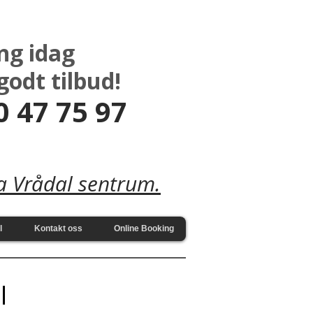
ng idag
godt tilbud!
 47 75 97​
a Vrådal sentrum.
l
Kontakt oss
Online Booking
l