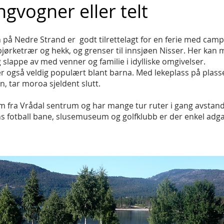
gvogner eller telt
å Nedre Strand er godt tilrettelagt for en ferie med campi
bjørketrær og hekk, og grenser til innsjøen Nisser. Her kan
g slappe av med venner og familie i idylliske omgivelser.
r også veldig populært blant barna. Med lekeplass på plass
 tar moroa sjeldent slutt.
 fra Vrådal sentrum og har mange tur ruter i gang avstand
ns fotball bane, slusemuseum og golfklubb er der enkel adgan