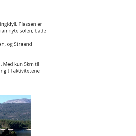
ngidyll. Plassen er
 man nyte solen, bade
en, og Straand
. Med kun 5km til
g til aktivitetene