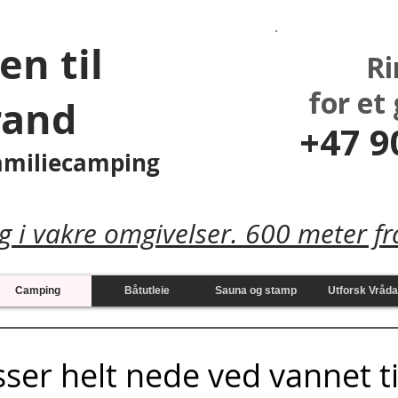
n til
Ri
for et 
rand
+47 90
familiecamping
g i vakre omgivelser. 600 meter fr
Camping
Båtutleie
Sauna og stamp
Utforsk Vråda
sser helt nede ved vannet ti