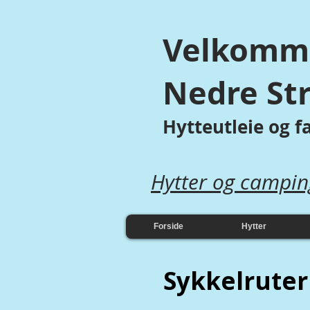
Velkomme
Nedre St
Hytteutleie og 
Hytter og campin
Forside
Hytter
Sykkelruter 