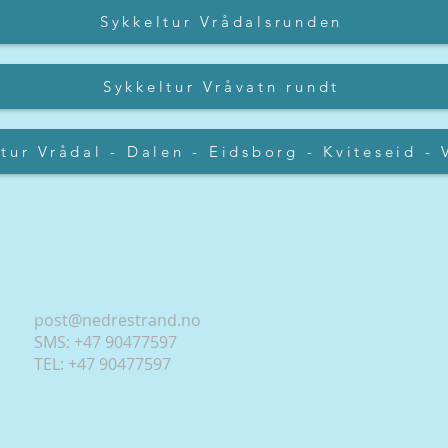
Sykkeltur Vrådalsrunden
Sykkeltur Vråvatn rundt
tur Vrådal - Dalen - Eidsborg - Kviteseid - 
post@nedrestrand.no
SMS: +47 90477597
TEL: +47 90477597