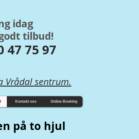
ng idag
godt tilbud!
 47 75 97​
a Vrådal sentrum.
l
Kontakt oss
Online Booking
en på to hjul