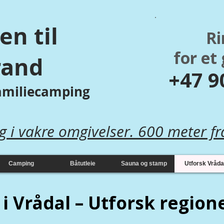
n til
Ri
for et 
rand
+47 90
familiecamping
g i vakre omgivelser. 600 meter fr
Camping
Båtutleie
Sauna og stamp
Utforsk Vråda
i Vrådal – Utforsk region