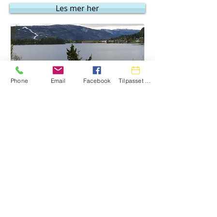
Les mer her
Phone
Email
Facebook
Tilpasset handling
Sauna
Badstue for opptil 6 personer med
tilgang til strand
Les mer her